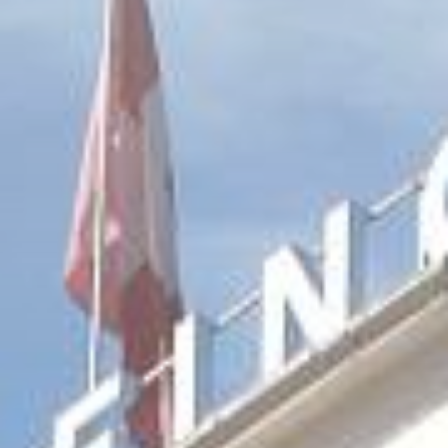
Les Grisons
Lucerne
Suisse Orientale
Plateau Suisse
Le Tessin
Wallis
Zurich et sa région