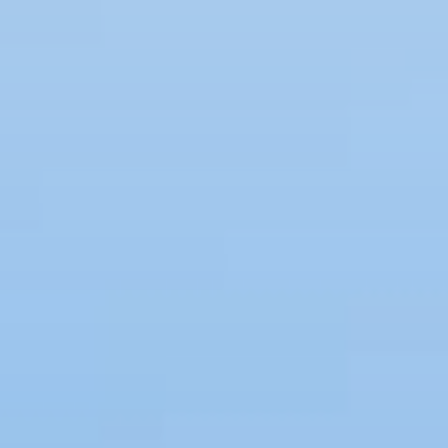
Les Grisons
Lucerne
Suisse Orientale
Plateau Suisse
Le Tessin
Wallis
Zurich et sa région