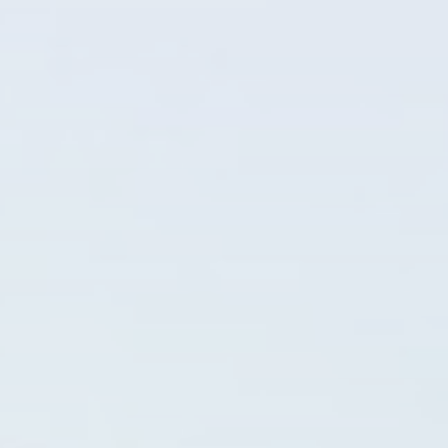
Graubünden
Luzern & Region
Ostschweiz
Schweizer Mittelland
Tessin
Zürich & Region