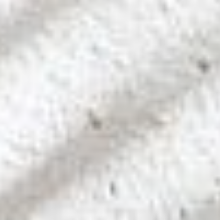
Graubünden
Luzern & Region
Ostschweiz
Schweizer Mittelland
Tessin
Zürich & Region