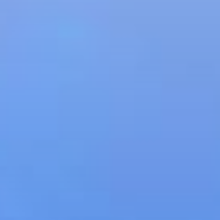
Grigioni
Lucerna
L'Ostschweiz
Altipiano Svizzero
Ticino
Wallis
Zurigo e Regione